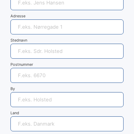
Adresse
Stednavn
Postnummer
By
Land