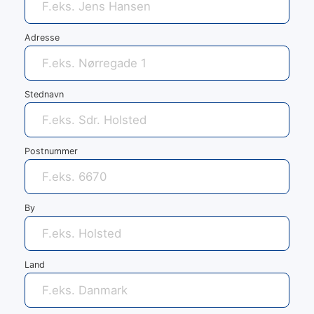
Adresse
Stednavn
Postnummer
By
Land